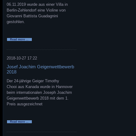
06.11.2019 wurde aus einer Villa in
Berlin-Zehlendorf eine Violine von
Giovanni Battista Guadagnini
gestohlen.
Giovanni
Read more …
Battista
Guadagnini
in
Berlin
gestohlen
2018-10-27 17:22
Josef Joachim Geigenwettbewerb
2018
Der 24-jährige Geiger Timothy
Chooi aus Kanada wurde in Hannover
beim internationalen Joseph Joachim
Geigenwettbewerb 2018 mit dem 1.
Preis ausgezeichnet
Josef
Read more …
Joachim
Geigenwettbewerb
2018