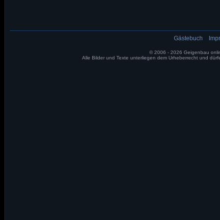
Skip
navigation
Gästebuch
Imp
© 2006 - 2026 Geigenbau onl
Alle Bilder und Texte unterliegen dem Urheberrecht und dür