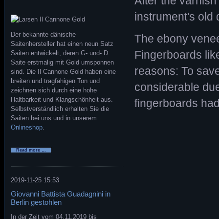
After the varnis
instrument's old
Der bekannte dänische
The ebony veneer
Saitenhersteller hat einen neun Satz
Fingerboards lik
Saiten entwickelt, deren G- und- D
Saite erstmalig mit Gold umsponnen
reasons: To save
sind. Die Il Cannone Gold haben eine
breiten und tragfähigen Ton und
considerable due
zeichnen sich durch eine hohe
Haltbarkeit und Klangschönheit aus.
fingerboards had
Selbstverständlich erhalten Sie die
Saiten bei uns und in unserem
Onlineshop
.
Neue
Read more …
Larsen
GOLD
Saiten
für
Violine
2019-11-25 15:53
Giovanni Battista Guadagnini in
Berlin gestohlen
In der Zeit vom 04.11.2019 bis