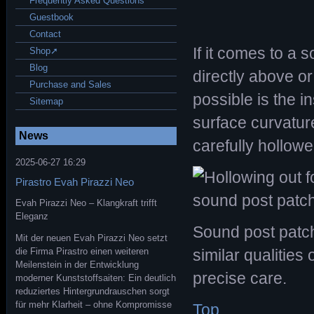
Frequently Asked Questions
Guestbook
Contact
If it comes to a 
Shop➚
Blog
directly above or
Purchase and Sales
possible is the i
Sitemap
surface curvature
News
carefully hollow
2025-06-27 16:29
Pirastro Evah Pirazzi Neo
Evah Pirazzi Neo – Klangkraft trifft
Eleganz
Sound post patc
Mit der neuen Evah Pirazzi Neo setzt
die Firma Pirastro einen weiteren
similar qualities 
Meilenstein in der Entwicklung
precise care.
moderner Kunststoffsaiten: Ein deutlich
reduziertes Hintergrundrauschen sorgt
für mehr Klarheit – ohne Kompromisse
Top